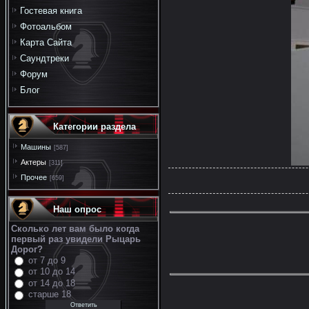
Гостевая книга
Фотоальбом
Карта Сайта
Саундтреки
Форум
Блог
Категории раздела
Машины
[587]
Актеры
[311]
Прочее
[659]
Наш опрос
Сколько лет вам было когда
первый раз увидели Рыцарь
Дорог?
от 7 до 9
от 10 до 14
от 14 до 18
старше 18