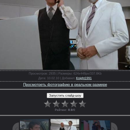
Просмотров
: 2935 |
Размеры
: 624x448px/337.8Kb
Дата
: 10.02.10 |
Добавил
:
Knight1991
Просмотреть фотографию в реальном размере
Рейтинг
:
0.0
/
0