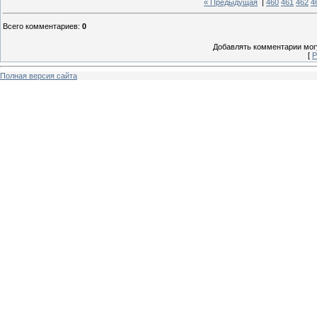
« Предыдущая
|
460
461
462
4
Всего комментариев
:
0
Добавлять комментарии могу
[
Р
Полная версия сайта