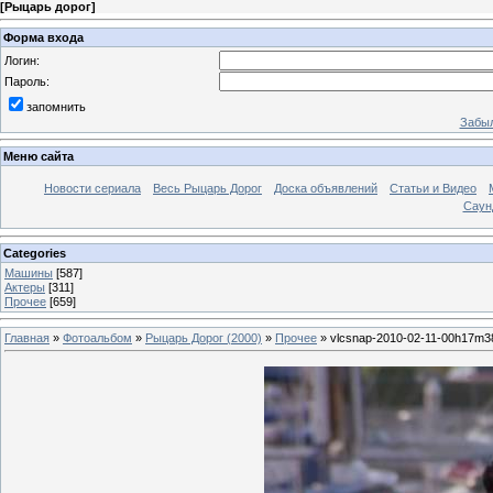
[
Рыцарь дорог
]
Форма входа
Логин:
Пароль:
запомнить
Забыл
Меню сайта
Новости сериала
Весь Рыцарь Дорог
Доска объявлений
Статьи и Видео
Саун
Categories
Машины
[587]
Актеры
[311]
Прочее
[659]
Главная
»
Фотоальбом
»
Рыцарь Дорог (2000)
»
Прочее
» vlcsnap-2010-02-11-00h17m3