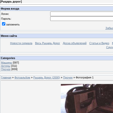
[
Рыцарь дорог
]
Форма входа
Логин:
Пароль:
запомнить
Забыл
Меню сайта
Новости сериала
Весь Рыцарь Дорог
Доска объявлений
Статьи и Видео
Саун
Categories
Машины
[587]
Актеры
[311]
Прочее
[659]
Главная
»
Фотоальбом
»
Рыцарь Дорог (2000)
»
Прочее
» Фотография 1