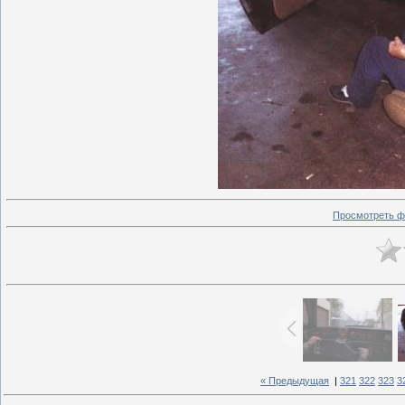
Просмотреть ф
« Предыдущая
|
321
322
323
3