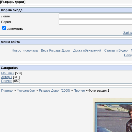
[
Рыцарь дорог
]
Форма входа
Логин:
Пароль:
запомнить
Забыл
Меню сайта
Новости сериала
Весь Рыцарь Дорог
Доска объявлений
Статьи и Видео
Саун
Categories
Машины
[587]
Актеры
[311]
Прочее
[659]
Главная
»
Фотоальбом
»
Рыцарь Дорог (2000)
»
Прочее
» Фотография 1