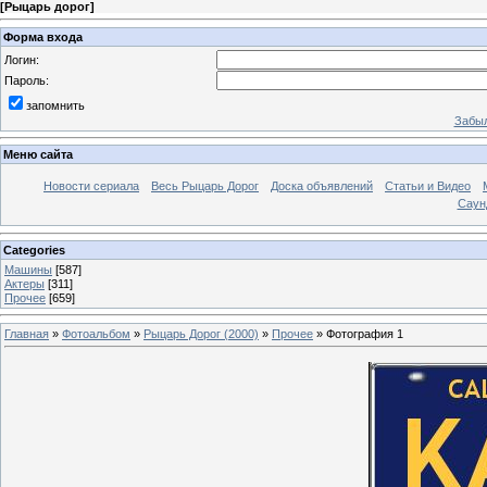
[
Рыцарь дорог
]
Форма входа
Логин:
Пароль:
запомнить
Забыл
Меню сайта
Новости сериала
Весь Рыцарь Дорог
Доска объявлений
Статьи и Видео
Саун
Categories
Машины
[587]
Актеры
[311]
Прочее
[659]
Главная
»
Фотоальбом
»
Рыцарь Дорог (2000)
»
Прочее
» Фотография 1