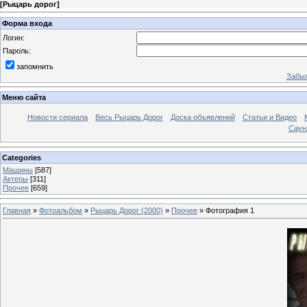
[
Рыцарь дорог
]
Форма входа
Логин:
Пароль:
запомнить
Забыл
Меню сайта
Новости сериала
Весь Рыцарь Дорог
Доска объявлений
Статьи и Видео
Саун
Categories
Машины
[587]
Актеры
[311]
Прочее
[659]
Главная
»
Фотоальбом
»
Рыцарь Дорог (2000)
»
Прочее
» Фотография 1