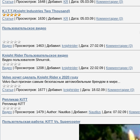
Статьи
|
Просмотров:
1648
|
Добавил:
KR
|
Дата:
05.03.09
|
Комментарии (0)
K.I.T.T.(Knight Industries Two Thousand)
Статьи
|
Просмотров:
1630
|
Добавил:
KR
|
Дата:
05.03.09
|
Комментарии (0)
Пользовательское видео
Видео
|
Просмотров:
1463
|
Добавил:
knightrider
|
Дата:
27.02.09
|
Комментарии (0)
Knight Rider Пользовательское видео
Видео пользователя Shnurrok.
Видео
|
Просмотров:
1208
|
Добавил:
knightrider
|
Дата:
22.02.09
|
Комментарии (0)
Volvo хочет сделать Knight Rider к 2020 году
Volvo был признан самым безопасным автомобильным брендом в мире...
Статьи
|
Просмотров:
1677
|
Добавил:
knightrider
|
Дата:
18.02.09
|
Комментарии (0)
Репликар KiTT
Репликар KiTT
Видео
|
Просмотров:
1479
|
Author:
Nautilus
|
Добавил:
Nautilus
|
Дата:
07.02.09
|
Коммен
Пользотельская работа: KITT Vs. Supercopter