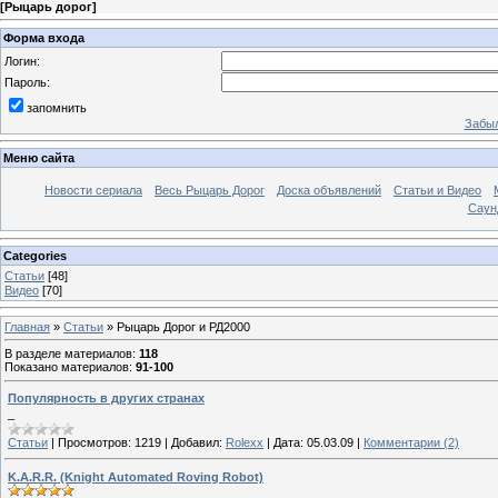
[
Рыцарь дорог
]
Форма входа
Логин:
Пароль:
запомнить
Забыл
Меню сайта
Новости сериала
Весь Рыцарь Дорог
Доска объявлений
Статьи и Видео
Саун
Categories
Статьи
[48]
Видео
[70]
Главная
»
Статьи
» Рыцарь Дорог и РД2000
В разделе материалов
:
118
Показано материалов
:
91-100
Популярность в других странах
_
Статьи
|
Просмотров:
1219
|
Добавил:
Rolexx
|
Дата:
05.03.09
|
Комментарии (2)
K.A.R.R. (Knight Automated Roving Robot)