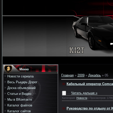
Меню
Главная
»
2009
»
Декабрь
»
05
Новости сериала
Весь Рыцарь Дорог
Кабельный оператор Comcas
Доска объявлений
...
Читать дальше »
Статьи и Видео
Категория:
Новости
| Просмотров: 1790
Мы в ВКонтакте
Каталог файлов
Руководство по отдыху от K
Каталог сайтов