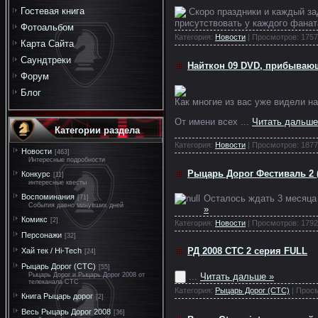
Гостевая книга
Скоро праздники и каждый за
присутствовать у каждого фана
Фотоальбом
Категория:
Новости
| Просмотров: 1757
Карта Сайта
Саундтреки
Найткон 09 DVD, прибываю
Форум
Блог
Как многие из вас уже видели н
От имени всех
...
Читать дальше
Категории раздела
Категория:
Новости
| Просмотров: 1877
Новости
[463]
Интересные подробности
Рыцарь Дорог Фестиваль 2 
Конкурс
[11]
интересные квесты
Воспоминания
Осталось ждать 3 месяца
[71]
События давно минувших дней
»
Комикс
[2]
Категория:
Новости
| Просмотров: 1792
Персонажи
[32]
РД 2008 СТС 2 серия FULL
Хай тек / Hi-Tech
[24]
Рыцарь Дорог (СТС)
[55]
...
Читать дальше »
Рыцарь Дорог и Рыцарь Дорог 2008 от
телеканала СТС
Категория:
Рыцарь Дорог (СТС)
| Просм
Книга Рыцарь дорог
[2]
Весь Рыцарь Дорог 2008
[36]