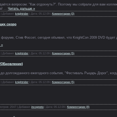
даётся вопросом: "Как отдохнуть?". Поэтому мы собрали для вам колле
та!
...
Читать дальше »
 | Добавил:
knightrider
| Дата:
05.12.09
|
Комментарии (0)
щих скоро
а форуме, Стив Фоссет, сегодня объявил, что KnightCon 2009 DVD будет
 »
 | Добавил:
knightrider
| Дата:
05.12.09
|
Комментарии (5)
(ОБновление)
 до долгожданного ежегодного события, "Фестиваль Рыцарь Дорог", ког
 | Добавил:
knightrider
| Дата:
05.12.09
|
Комментарии (5)
отров: 2547 | Добавил:
incogneto
| Дата:
05.12.09
|
Комментарии (8)