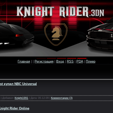
Главная
|
|
Регистрация
|
Вход
|
RSS
|
PDA
|
Плеер
t купил NBC Universal
 | Добавил:
Knight1991
| Дата:
05.12.09
|
Комментарии (3)
night Rider Online