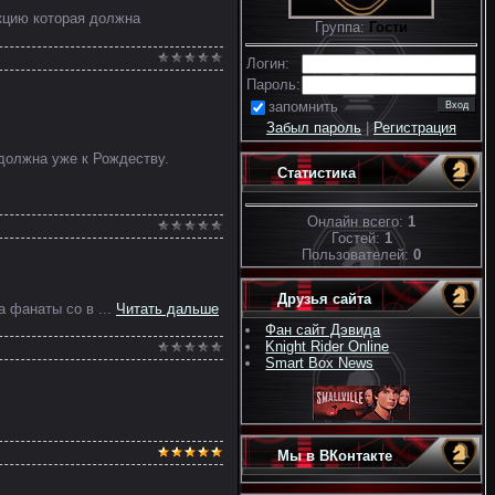
кцию которая должна
Группа:
Гости
Логин:
Пароль:
запомнить
Забыл пароль
|
Регистрация
 должна уже к Рождеству.
Статистика
Онлайн всего:
1
Гостей:
1
Пользователей:
0
Друзья сайта
да фанаты со в
...
Читать дальше
Фан сайт Дэвида
Knight Rider Online
Smart Box News
Мы в ВКонтакте