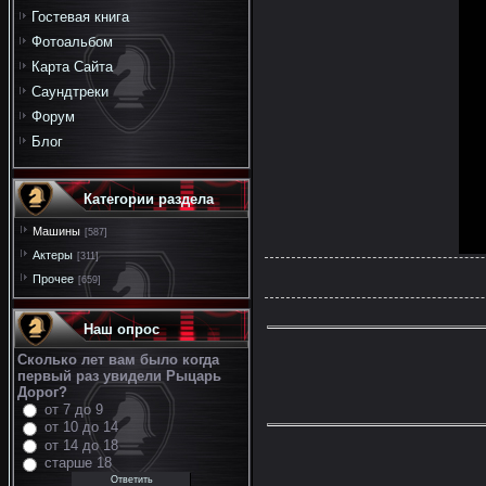
Гостевая книга
Фотоальбом
Карта Сайта
Саундтреки
Форум
Блог
Категории раздела
Машины
[587]
Актеры
[311]
Прочее
[659]
Наш опрос
Сколько лет вам было когда
первый раз увидели Рыцарь
Дорог?
от 7 до 9
от 10 до 14
от 14 до 18
старше 18