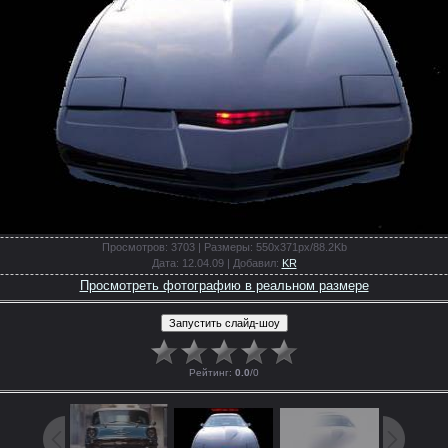
Просмотров
: 3703 |
Размеры
: 550x371px/88.2Kb
Дата
: 12.04.09 |
Добавил
:
KR
Просмотреть фотографию в реальном размере
Рейтинг
:
0.0
/
0