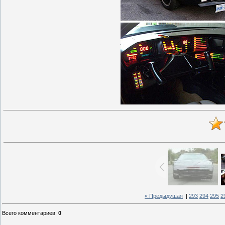
« Предыдущая
|
293
294
295
2
Всего комментариев
:
0