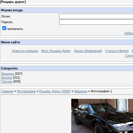
[
Рыцарь дорог
]
Форма входа
Логин:
Пароль:
запомнить
Забыл
Меню сайта
Новости сериала
Весь Рыцарь Дорог
Доска объявлений
Статьи и Видео
Саун
Categories
Машины
[587]
Актеры
[311]
Прочее
[659]
Главная
»
Фотоальбом
»
Рыцарь Дорог (2000)
»
Машины
» Фотография 1