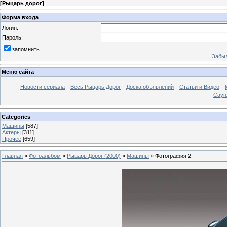
[
Рыцарь дорог
]
Форма входа
Логин:
Пароль:
запомнить
Забыл
Меню сайта
Новости сериала
Весь Рыцарь Дорог
Доска объявлений
Статьи и Видео
Саун
Categories
Машины
[587]
Актеры
[311]
Прочее
[659]
Главная
»
Фотоальбом
»
Рыцарь Дорог (2000)
»
Машины
» Фотография 2