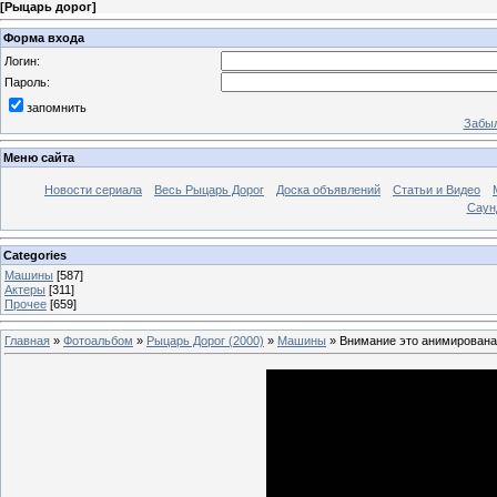
[
Рыцарь дорог
]
Форма входа
Логин:
Пароль:
запомнить
Забыл
Меню сайта
Новости сериала
Весь Рыцарь Дорог
Доска объявлений
Статьи и Видео
Саун
Categories
Машины
[587]
Актеры
[311]
Прочее
[659]
Главная
»
Фотоальбом
»
Рыцарь Дорог (2000)
»
Машины
» Внимание это анимирована