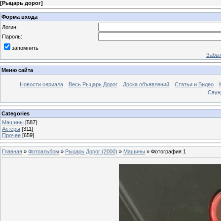
[
Рыцарь дорог
]
Форма входа
Логин:
Пароль:
запомнить
Забыл
Меню сайта
Новости сериала
Весь Рыцарь Дорог
Доска объявлений
Статьи и Видео
Саун
Categories
Машины
[587]
Актеры
[311]
Прочее
[659]
Главная
»
Фотоальбом
»
Рыцарь Дорог (2000)
»
Машины
» Фотография 1