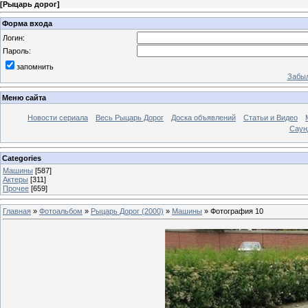
[
Рыцарь дорог
]
Форма входа
Логин:
Пароль:
запомнить
Забыл
Меню сайта
Новости сериала
Весь Рыцарь Дорог
Доска объявлений
Статьи и Видео
Саун
Categories
Машины
[587]
Актеры
[311]
Прочее
[659]
Главная
»
Фотоальбом
»
Рыцарь Дорог (2000)
»
Машины
» Фотография 10