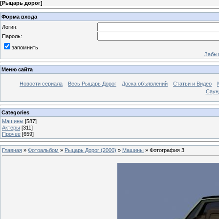
[
Рыцарь дорог
]
Форма входа
Логин:
Пароль:
запомнить
Забыл
Меню сайта
Новости сериала
Весь Рыцарь Дорог
Доска объявлений
Статьи и Видео
Саун
Categories
Машины
[587]
Актеры
[311]
Прочее
[659]
Главная
»
Фотоальбом
»
Рыцарь Дорог (2000)
»
Машины
» Фотография 3