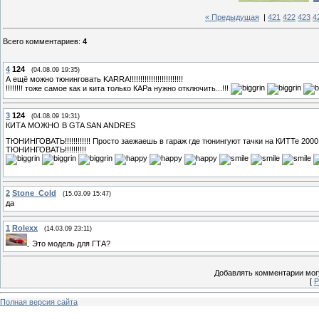
« Предыдущая
|
421
422
423
4
Всего комментариев
:
4
4
124
(04.08.09 19:35)
А ещё можно тюнинговать KARRA!!!!!!!!!!!!!!!!!!!!!!!!!
!!!!!!!! тоже самое как и кита только КАРа нужно отключить...!!!
3
124
(04.08.09 19:31)
КИТА МОЖНО В GTA SAN ANDRES
ТЮНИНГОВАТЬ!!!!!!!!!!!! Просто заежаешь в гараж где тюнингуют тачки на КИТТе 20
ТЮНИНГОВАТЬ!!!!!!!!!!
2
Stone_Cold
(15.03.09 15:47)
да
1
Rolexx
(14.03.09 23:11)
Это модель для ГТА?
Добавлять комментарии могу
[
Р
Полная версия сайта