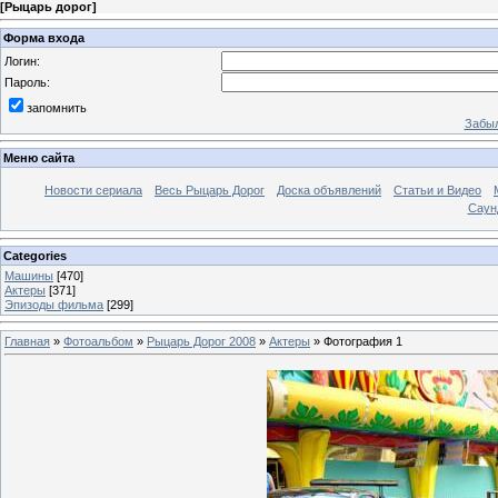
[
Рыцарь дорог
]
Форма входа
Логин:
Пароль:
запомнить
Забыл
Меню сайта
Новости сериала
Весь Рыцарь Дорог
Доска объявлений
Статьи и Видео
Саун
Categories
Машины
[470]
Актеры
[371]
Эпизоды фильма
[299]
Главная
»
Фотоальбом
»
Рыцарь Дорог 2008
»
Актеры
» Фотография 1