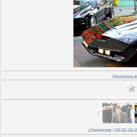
Просмотреть ф
« Предыдущая
|
250
251
252
2