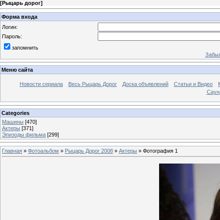
[
Рыцарь дорог
]
Форма входа
Логин:
Пароль:
запомнить
Забыл
Меню сайта
Новости сериала
Весь Рыцарь Дорог
Доска объявлений
Статьи и Видео
Саун
Categories
Машины
[470]
Актеры
[371]
Эпизоды фильма
[299]
Главная
»
Фотоальбом
»
Рыцарь Дорог 2008
»
Актеры
» Фотография 1