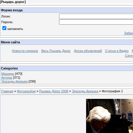
[
Рыцарь дорог
]
Форма входа
Логин:
Пароль:
запомнить
Забыл
Меню сайта
Новости сериала
Весь Рыцарь Дорог
Доска объявлений
Статьи и Видео
Саун
Categories
Машины
[470]
Актеры
[371]
Эпизоды фильма
[299]
Главная
»
Фотоальбом
»
Рыцарь Дорог 2008
»
Эпизоды фильма
» Фотография 1