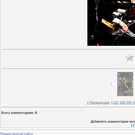
« Предыдущая
|
237
238
239
2
Всего комментариев
:
0
Добавлять комментарии могу
[
Р
Полная версия сайта