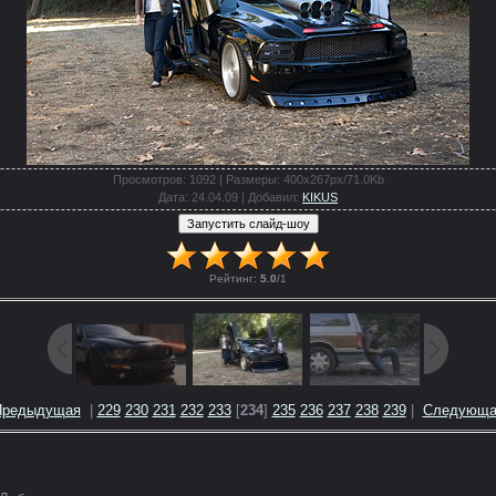
Просмотров
: 1092 |
Размеры
: 400x267px/71.0Kb
Дата
: 24.04.09 |
Добавил
:
KIKUS
Рейтинг
:
5.0
/
1
Предыдущая
|
229
230
231
232
233
[
234
]
235
236
237
238
239
|
Следующа