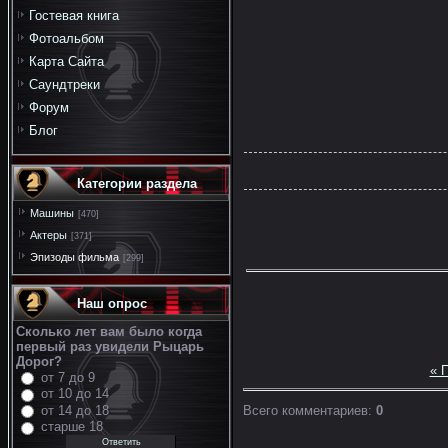
Гостевая книга
Фотоальбом
Карта Сайта
Саундтреки
Форум
Блог
Категории раздела
Машины
[470]
Актеры
[371]
Эпизоды фильма
[299]
Наш опрос
Сколько лет вам было когда
первый раз увидели Рыцарь
Дорог?
« 
от 7 до 9
от 10 до 14
Всего комментариев
:
0
от 14 до 18
старше 18