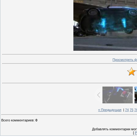
Просмотреть ф
« Предыдущая
|
74
75
7
Всего комментариев
:
0
Добавлять комментарии могу
[
Р