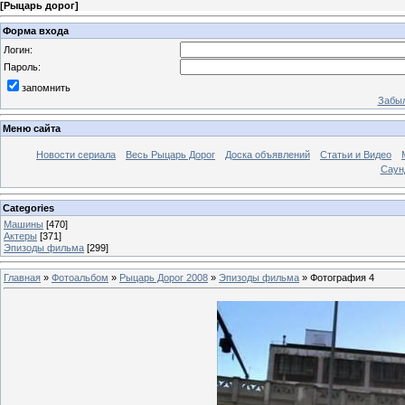
[
Рыцарь дорог
]
Форма входа
Логин:
Пароль:
запомнить
Забыл
Меню сайта
Новости сериала
Весь Рыцарь Дорог
Доска объявлений
Статьи и Видео
Саун
Categories
Машины
[470]
Актеры
[371]
Эпизоды фильма
[299]
Главная
»
Фотоальбом
»
Рыцарь Дорог 2008
»
Эпизоды фильма
» Фотография 4