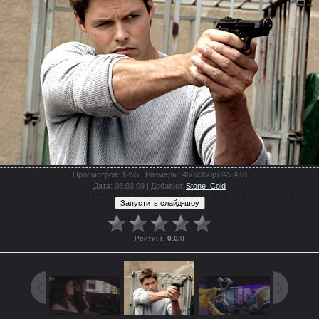
Просмотров
: 1255 |
Размеры
: 450x350px/45.4Kb
Дата
: 08.03.09 |
Добавил
:
Stone_Cold
Рейтинг
:
0.0
/
0