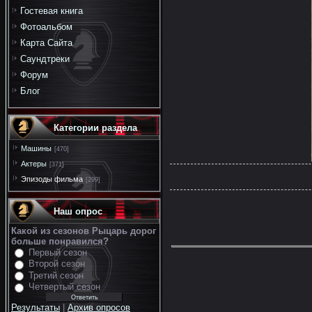
Гостевая книга
Фотоальбом
Карта Сайта
Саундтреки
Форум
Блог
Категории раздела
Машины
[470]
Актеры
[371]
Эпизоды фильма
[299]
Наш опрос
Какой из сезонов Рыцарь дорог
больше понравился?
Первый сезон
Второй сезон
Третий сезон
Четвертый сезон
Результаты
|
Архив опросов