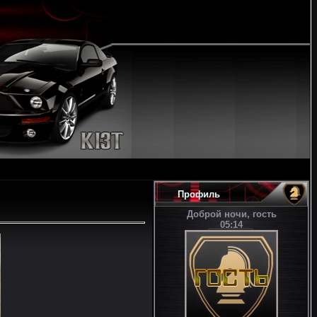
Профиль
Доброй ночи, гость
05:14