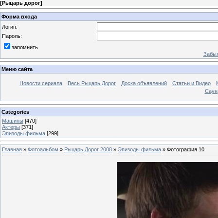
[
Рыцарь дорог
]
Форма входа
Логин:
Пароль:
запомнить
Забыл
Меню сайта
Новости сериала
Весь Рыцарь Дорог
Доска объявлений
Статьи и Видео
Саун
Categories
Машины
[470]
Актеры
[371]
Эпизоды фильма
[299]
Главная
»
Фотоальбом
»
Рыцарь Дорог 2008
»
Эпизоды фильма
» Фотография 10