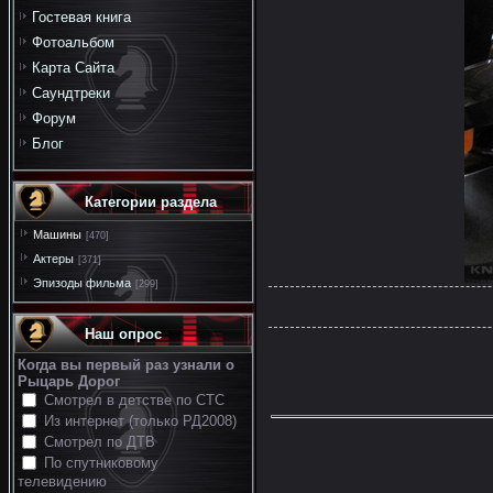
Гостевая книга
Фотоальбом
Карта Сайта
Саундтреки
Форум
Блог
Категории раздела
Машины
[470]
Актеры
[371]
Эпизоды фильма
[299]
Наш опрос
Когда вы первый раз узнали о
Рыцарь Дорог
Смотрел в детстве по СТС
Из интернет (только РД2008)
Смотрел по ДТВ
По спутниковому
телевидению