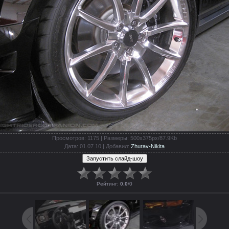
Просмотров
: 1175 |
Размеры
: 500x375px/87.9Kb
Дата
: 01.07.10 |
Добавил
:
Zhurav-Nikita
Рейтинг
:
0.0
/
0