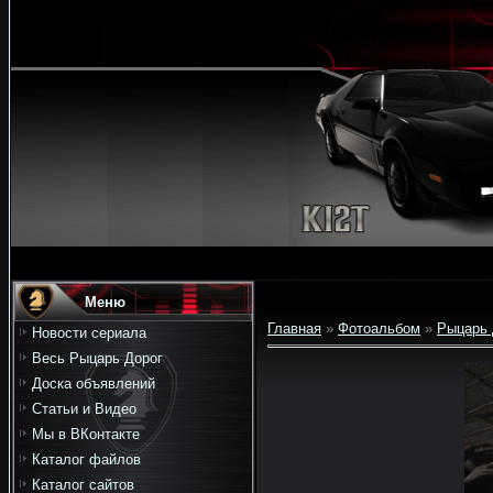
Меню
Главная
»
Фотоальбом
»
Рыцарь 
Новости сериала
Весь Рыцарь Дорог
Доска объявлений
Статьи и Видео
Мы в ВКонтакте
Каталог файлов
Каталог сайтов