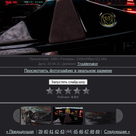
Просмотров
: 3380 |
Размеры
: 1000x598px/111.6Kb
Дата
: 20.04.11 |
Добавил
:
Troublemaker
Просмотреть фотографию в реальном размере
Рейтинг
:
0.0
/
0
« Предыдущая
|
39
40
41
42
43
[
44
]
45
46
47
48
49
|
Следующая »