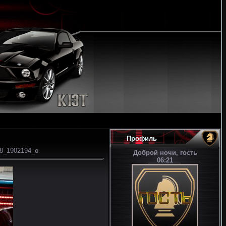
Профиль
8_1902194_o
Доброй ночи, гость
06:21