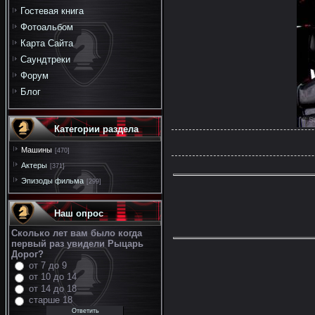
Гостевая книга
Фотоальбом
Карта Сайта
Саундтреки
Форум
Блог
Категории раздела
Машины
[470]
Актеры
[371]
Эпизоды фильма
[299]
Наш опрос
Сколько лет вам было когда
первый раз увидели Рыцарь
Дорог?
от 7 до 9
от 10 до 14
от 14 до 18
старше 18