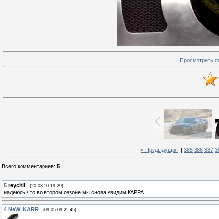
Просмотреть ф
« Предыдущая
|
385
386
387
3
Всего комментариев
:
5
5
reychil
(20.03.10 19:29)
надеюсь,что во втором сезоне мы снова увидим КАРРА
4
NeW_KARR
(09.05.09 21:45)