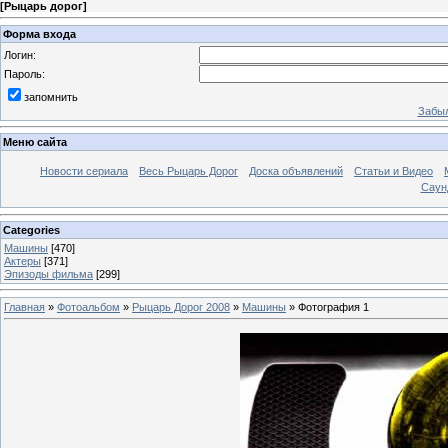
[
Рыцарь дорог
]
Форма входа
Логин:
Пароль:
запомнить
Забыл
Меню сайта
Новости сериала
Весь Рыцарь Дорог
Доска объявлений
Статьи и Видео
Саун
Categories
Машины
[470]
Актеры
[371]
Эпизоды фильма
[299]
Главная
»
Фотоальбом
»
Рыцарь Дорог 2008
»
Машины
» Фотография 1