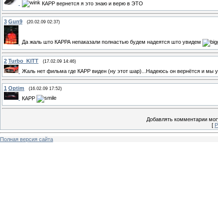
КАРР вернется я это знаю и верю в ЭТО
3
Gun9
(20.02.09 02:37)
Да жаль што КАРРА непаказали полнастью будем надеятся што увидем
2
Turbo_KITT
(17.02.09 14:46)
Жаль нет фильма где КАРР виден (ну этот шар)...Надеюсь он вернётся и мы у
1
Optim
(16.02.09 17:52)
КАРР
Добавлять комментарии могу
[
Р
Полная версия сайта