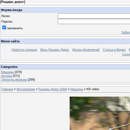
[
Рыцарь дорог
]
Форма входа
Логин:
Пароль:
запомнить
Забыл
Меню сайта
Новости сериала
Весь Рыцарь Дорог
Доска объявлений
Статьи и Видео
Саун
Categories
Машины
[470]
Актеры
[371]
Эпизоды фильма
[299]
Главная
»
Фотоальбом
»
Рыцарь Дорог 2008
»
Машины
» KR video