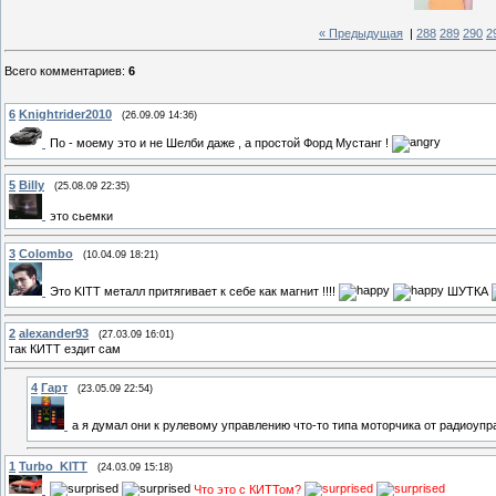
« Предыдущая
|
288
289
290
2
Всего комментариев
:
6
6
Knightrider2010
(26.09.09 14:36)
По - моему это и не Шелби даже , а простой Форд Мустанг !
5
Billy
(25.08.09 22:35)
это сьемки
3
Colombo
(10.04.09 18:21)
Это KITT металл притягивает к себе как магнит !!!!
ШУТКА
2
alexander93
(27.03.09 16:01)
так КИТТ ездит сам
4
Гарт
(23.05.09 22:54)
а я думал они к рулевому управлению что-то типа моторчика от радиоуп
1
Turbo_KITT
(24.03.09 15:18)
Что это с КИТТом?