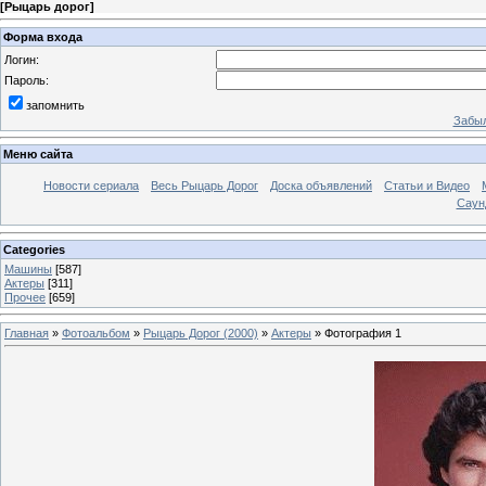
[
Рыцарь дорог
]
Форма входа
Логин:
Пароль:
запомнить
Забыл
Меню сайта
Новости сериала
Весь Рыцарь Дорог
Доска объявлений
Статьи и Видео
Саун
Categories
Машины
[587]
Актеры
[311]
Прочее
[659]
Главная
»
Фотоальбом
»
Рыцарь Дорог (2000)
»
Актеры
» Фотография 1