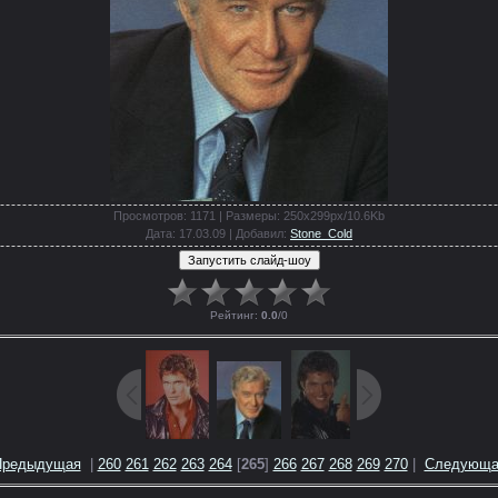
Просмотров
: 1171 |
Размеры
: 250x299px/10.6Kb
Дата
: 17.03.09 |
Добавил
:
Stone_Cold
Рейтинг
:
0.0
/
0
Предыдущая
|
260
261
262
263
264
[
265
]
266
267
268
269
270
|
Следующа