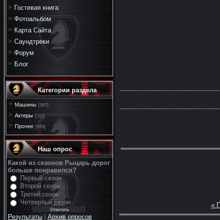
Гостевая книга
Фотоальбом
Карта Сайта
Саундтреки
Форум
Блог
Категории раздела
Машины
[587]
Актеры
[311]
Прочее
[659]
Наш опрос
Какой из сезонов Рыцарь дорог
больше понравился?
Первый сезон
Второй сезон
Третий сезон
Четвертый сезон
« 
Результаты
|
Архив опросов