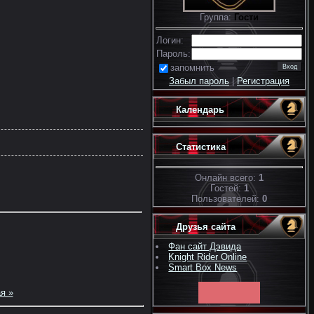
Группа:
Гости
Логин:
Пароль:
запомнить
Забыл пароль
|
Регистрация
Календарь
Статистика
Онлайн всего:
1
Гостей:
1
Пользователей:
0
Друзья сайта
Фан сайт Дэвида
Knight Rider Online
Smart Box News
я »