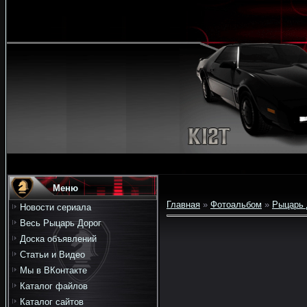
Меню
Главная
»
Фотоальбом
»
Рыцарь 
Новости сериала
Весь Рыцарь Дорог
Доска объявлений
Статьи и Видео
Мы в ВКонтакте
Каталог файлов
Каталог сайтов