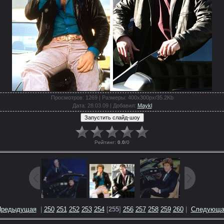
Просмотров
: 1269 |
Размеры
: 400x300px/35.2Kb
Дата
: 28.03.09 |
Добавил
:
Maykl
Рейтинг
:
0.0
/
0
Предыдущая
|
250
251
252
253
254
[
255
]
256
257
258
259
260
|
Следующа