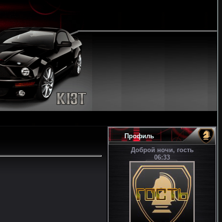
Профиль
Доброй ночи, гость
06:33