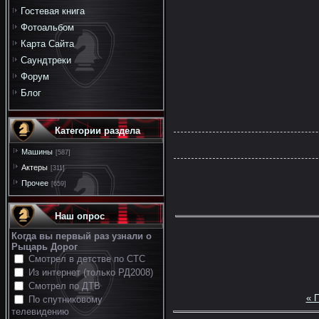
Гостевая книга
Фотоальбом
Карта Сайта
Саундтреки
Форум
Блог
Категории раздела
Машины
[587]
Актеры
[311]
Прочее
[659]
Наш опрос
Когда вы первый раз узнали о
Рыцарь Дорог
Смотрел в детстве по СТС
Из интернет (только РД2008)
Смотрел по ДТВ
« 
По спутниковому
телевидению