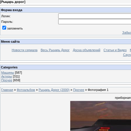
[
Рыцарь дорог
]
Форма входа
Логин:
Пароль:
запомнить
Забыл
Меню сайта
Новости сериала
Весь Рыцарь Дорог
Доска объявлений
Статьи и Видео
Саун
Categories
Машины
[587]
Актеры
[311]
Прочее
[659]
Главная
»
Фотоальбом
»
Рыцарь Дорог (2000)
»
Прочее
» Фотография 1
приборная