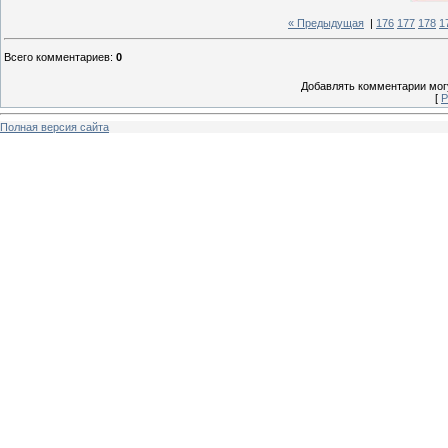
« Предыдущая
|
176
177
178
1
Всего комментариев
:
0
Добавлять комментарии могу
[
Р
Полная версия сайта