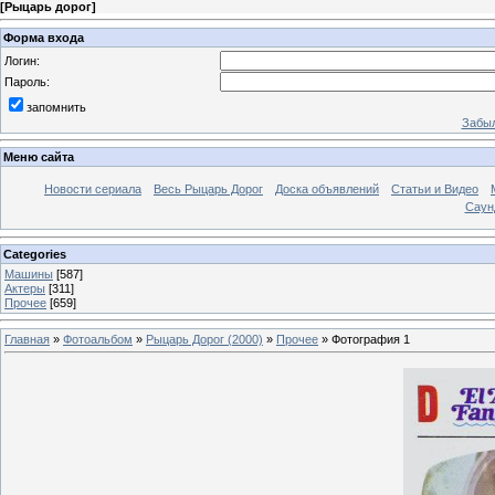
[
Рыцарь дорог
]
Форма входа
Логин:
Пароль:
запомнить
Забыл
Меню сайта
Новости сериала
Весь Рыцарь Дорог
Доска объявлений
Статьи и Видео
Саун
Categories
Машины
[587]
Актеры
[311]
Прочее
[659]
Главная
»
Фотоальбом
»
Рыцарь Дорог (2000)
»
Прочее
» Фотография 1