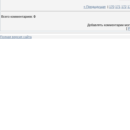
« Предыдущая
|
170
171
172
1
Всего комментариев
:
0
Добавлять комментарии могу
[
Р
Полная версия сайта