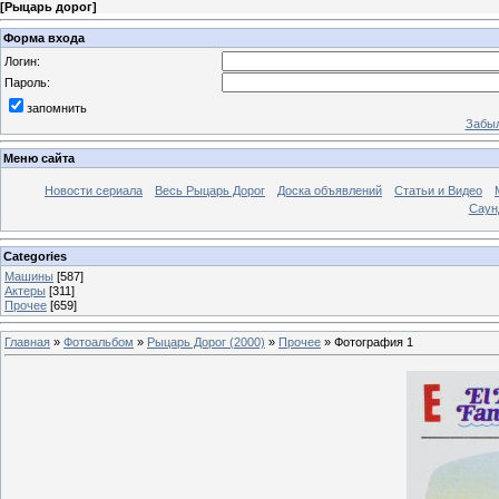
[
Рыцарь дорог
]
Форма входа
Логин:
Пароль:
запомнить
Забыл
Меню сайта
Новости сериала
Весь Рыцарь Дорог
Доска объявлений
Статьи и Видео
Саун
Categories
Машины
[587]
Актеры
[311]
Прочее
[659]
Главная
»
Фотоальбом
»
Рыцарь Дорог (2000)
»
Прочее
» Фотография 1