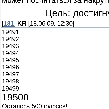
может посчитаться за накрут
Цель: достигн
[
181
]
KR
[18.06.09, 12:30]
19491
19492
19493
19494
19495
19496
19497
19498
19499
19500
Осталось 500 голосов!