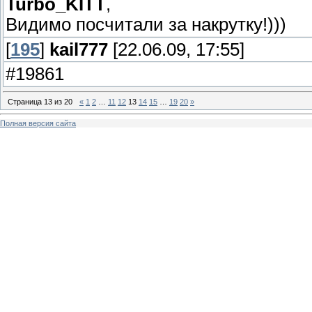
Turbo_KITT
,
Видимо посчитали за накрутку!)))
[
195
]
kail777
[22.06.09, 17:55]
#19861
Страница
13
из
20
«
1
2
…
11
12
13
14
15
…
19
20
»
Полная версия сайта