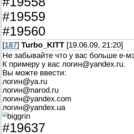
#19558
#19559
#19560
[
187
]
Turbo_KITT
[19.06.09, 21:20]
Не забывайте что у вас больше е-м
К примеру у вас логин@yandex.ru.
Вы можте ввести:
логин@ya.ru
логин@narod.ru
логин@yandex.com
логин@yandex.ua
#19637