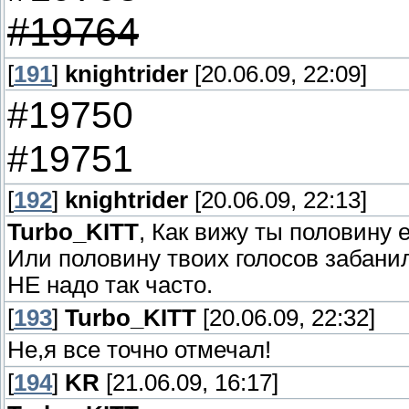
#19764
[
191
]
knightrider
[20.06.09, 22:09]
#19750
#19751
[
192
]
knightrider
[20.06.09, 22:13]
Turbo_KITT
, Как вижу ты половину е
Или половину твоих голосов забани
НЕ надо так часто.
[
193
]
Turbo_KITT
[20.06.09, 22:32]
Не,я все точно отмечал!
[
194
]
KR
[21.06.09, 16:17]