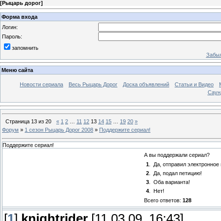
[
Рыцарь дорог
]
Форма входа
Логин:
Пароль:
запомнить
Забыл
Меню сайта
Новости сериала
Весь Рыцарь Дорог
Доска объявлений
Статьи и Видео
Саун
Страница
13
из
20
«
1
2
…
11
12
13
14
15
…
19
20
»
Форум
»
1 сезон Рыцарь Дорог 2008
»
Поддержите сериал!
Поддержите сериал!
А вы поддержали сериал?
1
.
Да, отправил электронное
2
.
Да, подал петицию!
3
.
Оба варианта!
4
.
Нет!
Всего ответов:
128
[
1
]
knightrider
[11.03.09, 16:43]