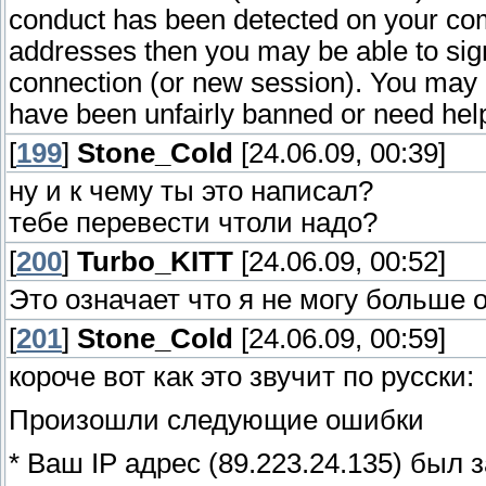
conduct has been detected on your com
addresses then you may be able to sign
connection (or new session). You may co
have been unfairly banned or need hel
[
199
]
Stone_Cold
[24.06.09, 00:39]
ну и к чему ты это написал?
тебе перевести чтоли надо?
[
200
]
Turbo_KITT
[24.06.09, 00:52]
Это означает что я не могу больше 
[
201
]
Stone_Cold
[24.06.09, 00:59]
короче вот как это звучит по русски:
Произошли следующие ошибки
* Ваш IP адрес (89.223.24.135) был