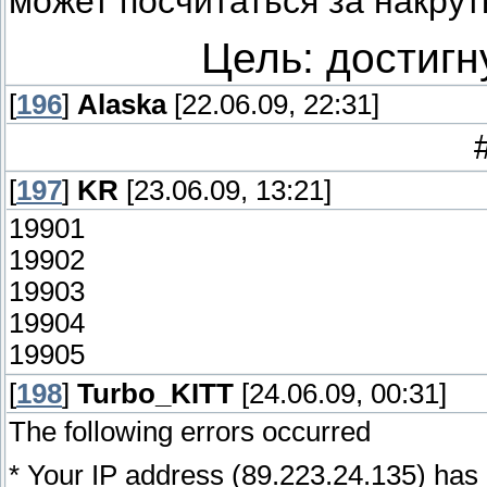
может посчитаться за накрут
Цель: достигн
[
196
]
Alaska
[22.06.09, 22:31]
[
197
]
KR
[23.06.09, 13:21]
19901
19902
19903
19904
19905
[
198
]
Turbo_KITT
[24.06.09, 00:31]
The following errors occurred
* Your IP address (89.223.24.135) ha