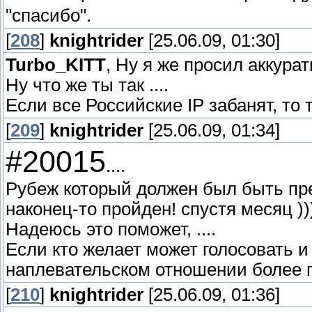
"спасибо".
[
208
]
knightrider
[25.06.09, 01:30]
Turbo_KITT
, Ну я же просил аккурат
Ну что же ты так ....
Если все Российские IP забанят, то 
[
209
]
knightrider
[25.06.09, 01:34]
#20015
....
Рубеж который должен был быть пре
наконец-то пройден! спустя месяц ))
Надеюсь это поможет, ....
Если кто желает может голосовать и
наплевательском отношении более п
[
210
]
knightrider
[25.06.09, 01:36]