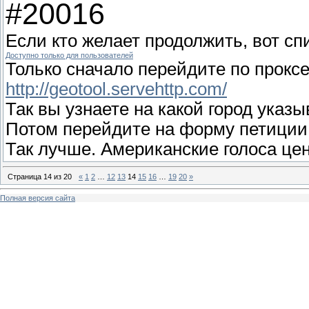
#20016
Если кто желает продолжить, вот сп
Доступно только для пользователей
Только сначало перейдите по проксе 
http://geotool.servehttp.com/
Так вы узнаете на какой город указыв
Потом перейдите на форму петиции 
Так лучше. Американские голоса це
Страница
14
из
20
«
1
2
…
12
13
14
15
16
…
19
20
»
Полная версия сайта