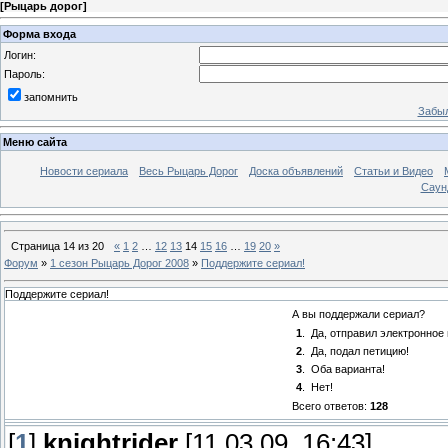
[
Рыцарь дорог
]
Форма входа
Логин:
Пароль:
запомнить
Забыл
Меню сайта
Новости сериала
Весь Рыцарь Дорог
Доска объявлений
Статьи и Видео
Саун
Страница
14
из
20
«
1
2
…
12
13
14
15
16
…
19
20
»
Форум
»
1 сезон Рыцарь Дорог 2008
»
Поддержите сериал!
Поддержите сериал!
А вы поддержали сериал?
1
.
Да, отправил электронное
2
.
Да, подал петицию!
3
.
Оба варианта!
4
.
Нет!
Всего ответов:
128
[
1
]
knightrider
[11.03.09, 16:43]