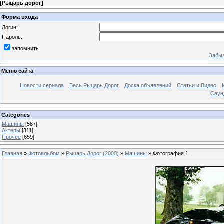
[
Рыцарь дорог
]
Форма входа
Логин:
Пароль:
запомнить
Забыл
Меню сайта
Новости сериала
Весь Рыцарь Дорог
Доска объявлений
Статьи и Видео
Саун
Categories
Машины
[587]
Актеры
[311]
Прочее
[659]
Главная
»
Фотоальбом
»
Рыцарь Дорог (2000)
»
Машины
» Фотография 1