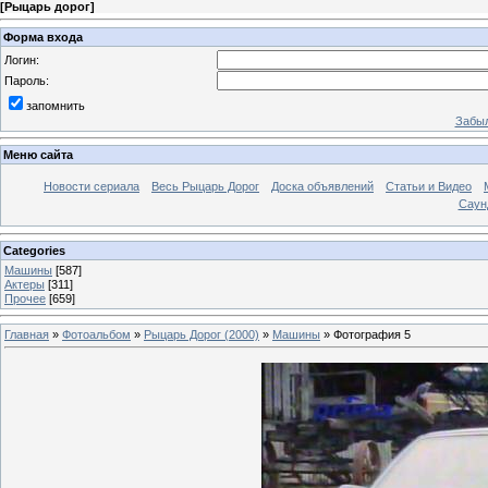
[
Рыцарь дорог
]
Форма входа
Логин:
Пароль:
запомнить
Забыл
Меню сайта
Новости сериала
Весь Рыцарь Дорог
Доска объявлений
Статьи и Видео
Саун
Categories
Машины
[587]
Актеры
[311]
Прочее
[659]
Главная
»
Фотоальбом
»
Рыцарь Дорог (2000)
»
Машины
» Фотография 5