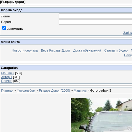
[
Рыцарь дорог
]
Форма входа
Логин:
Пароль:
запомнить
Забыл
Меню сайта
Новости сериала
Весь Рыцарь Дорог
Доска объявлений
Статьи и Видео
Саун
Categories
Машины
[587]
Актеры
[311]
Прочее
[659]
Главная
»
Фотоальбом
»
Рыцарь Дорог (2000)
»
Машины
» Фотография 3