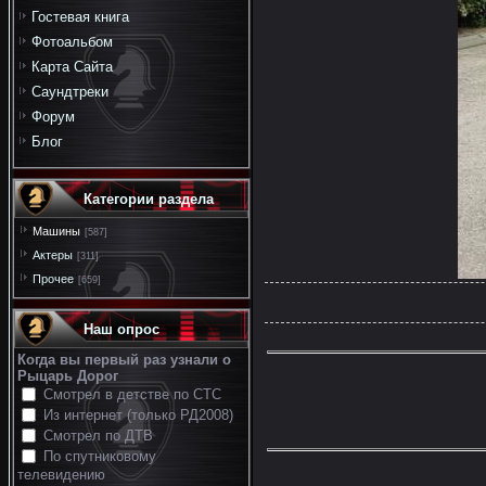
Гостевая книга
Фотоальбом
Карта Сайта
Саундтреки
Форум
Блог
Категории раздела
Машины
[587]
Актеры
[311]
Прочее
[659]
Наш опрос
Когда вы первый раз узнали о
Рыцарь Дорог
Смотрел в детстве по СТС
Из интернет (только РД2008)
Смотрел по ДТВ
По спутниковому
телевидению