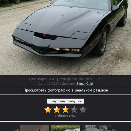
Просмотров
: 3342 |
Размеры
: 816x612px/121.5Kb
Дата
: 19.03.09 |
Добавил
:
Stone_Cold
Просмотреть фотографию в реальном размере
Рейтинг
:
3.0
/
1