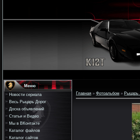
Меню
Главная
»
Фотоальбом
»
Рыцарь 
Новости сериала
Весь Рыцарь Дорог
Доска объявлений
Статьи и Видео
Мы в ВКонтакте
Каталог файлов
Каталог сайтов