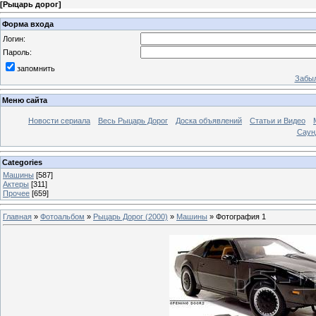
[
Рыцарь дорог
]
Форма входа
Логин:
Пароль:
запомнить
Забыл
Меню сайта
Новости сериала
Весь Рыцарь Дорог
Доска объявлений
Статьи и Видео
Саун
Categories
Машины
[587]
Актеры
[311]
Прочее
[659]
Главная
»
Фотоальбом
»
Рыцарь Дорог (2000)
»
Машины
» Фотография 1