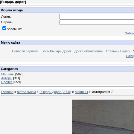
[
Рыцарь дорог
]
Форма входа
Логин:
Пароль:
запомнить
Забыл
Меню сайта
Новости сериала
Весь Рыцарь Дорог
Доска объявлений
Статьи и Видео
Саун
Categories
Машины
[587]
Актеры
[311]
Прочее
[659]
Главная
»
Фотоальбом
»
Рыцарь Дорог (2000)
»
Машины
» Фотография 7