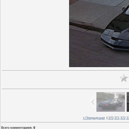
« Предыдущая
|
370
371
372
3
Всего комментариев
:
0