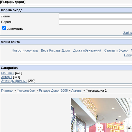
[
Рыцарь дорог
]
Форма входа
Логин:
Пароль:
запомнить
Забыл
Меню сайта
Новости сериала
Весь Рыцарь Дорог
Доска объявлений
Статьи и Видео
Саун
Categories
Машины
[470]
Актеры
[371]
Эпизоды фильма
[299]
Главная
»
Фотоальбом
»
Рыцарь Дорог 2008
»
Актеры
» Фотография 1