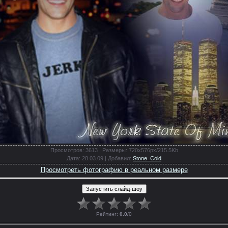
Просмотров
: 3613 |
Размеры
: 720x576px/215.5Kb
Дата
: 28.03.09 |
Добавил
:
Stone_Cold
Просмотреть фотографию в реальном размере
Рейтинг
:
0.0
/
0