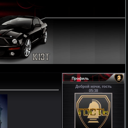
Профиль
Доброй ночи, гость
05:38