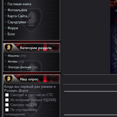
Гостевая книга
Фотоальбом
Карта Сайта
Саундтреки
Форум
Блог
Категории раздела
Машины
[470]
Актеры
[371]
Эпизоды фильма
[299]
Наш опрос
Когда вы первый раз узнали о
Рыцарь Дорог
Смотрел в детстве по СТС
Из интернет (только РД2008)
Смотрел по ДТВ
По спутниковому
телевидению