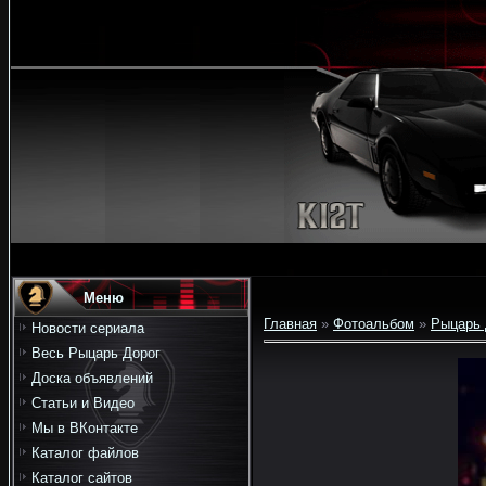
Меню
Главная
»
Фотоальбом
»
Рыцарь 
Новости сериала
Весь Рыцарь Дорог
Доска объявлений
Статьи и Видео
Мы в ВКонтакте
Каталог файлов
Каталог сайтов