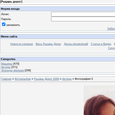
[
Рыцарь дорог
]
Форма входа
Логин:
Пароль:
запомнить
Забыл
Меню сайта
Новости сериала
Весь Рыцарь Дорог
Доска объявлений
Статьи и Видео
Саун
Categories
Машины
[470]
Актеры
[371]
Эпизоды фильма
[299]
Главная
»
Фотоальбом
»
Рыцарь Дорог 2008
»
Актеры
» Фотография 5