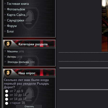
Гостевая книга
Фотоальбом
Карта Сайта
Саундтреки
Форум
Блог
Категории раздела
Машины
[470]
Актеры
[371]
Эпизоды фильма
[299]
Наш опрос
Сколько лет вам было когда
первый раз увидели Рыцарь
Дорог?
от 7 до 9
от 10 до 14
от 14 до 18
старше 18