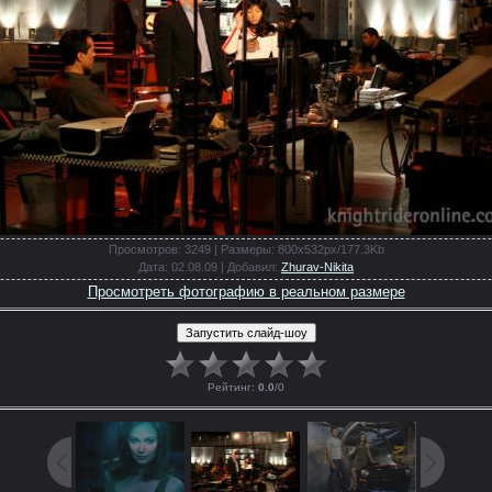
Просмотров
: 3249 |
Размеры
: 800x532px/177.3Kb
Дата
: 02.08.09 |
Добавил
:
Zhurav-Nikita
Просмотреть фотографию в реальном размере
Рейтинг
:
0.0
/
0