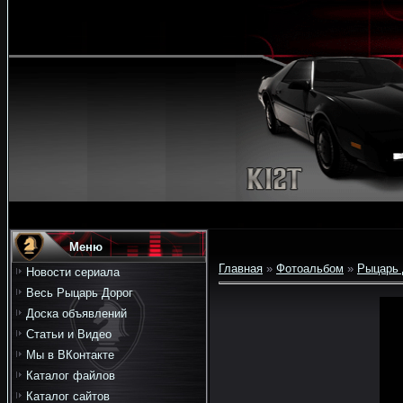
Меню
Главная
»
Фотоальбом
»
Рыцарь 
Новости сериала
Весь Рыцарь Дорог
Доска объявлений
Статьи и Видео
Мы в ВКонтакте
Каталог файлов
Каталог сайтов