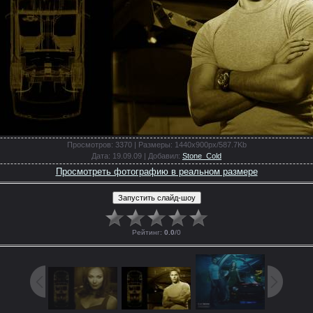
Просмотров
: 3370 |
Размеры
: 1440x900px/587.7Kb
Дата
: 19.09.09 |
Добавил
:
Stone_Cold
Просмотреть фотографию в реальном размере
Рейтинг
:
0.0
/
0