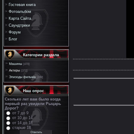
Гостевая книга
Фотоальбом
Карта Сайта
Саундтреки
Форум
Блог
Категории раздела
Машины
[470]
Актеры
[371]
Эпизоды фильма
[299]
Наш опрос
Сколько лет вам было когда
первый раз увидели Рыцарь
Дорог?
от 7 до 9
от 10 до 14
от 14 до 18
старше 18