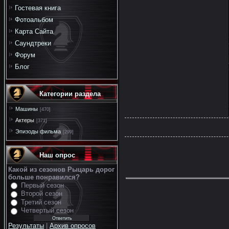
Гостевая книга
Фотоальбом
Карта Сайта
Саундтреки
Форум
Блог
Категории раздела
Машины
[470]
Актеры
[371]
Эпизоды фильма
[299]
Наш опрос
Какой из сезонов Рыцарь дорог
больше понравился?
Первый сезон
Второй сезон
Третий сезон
Четвертый сезон
Результаты
|
Архив опросов