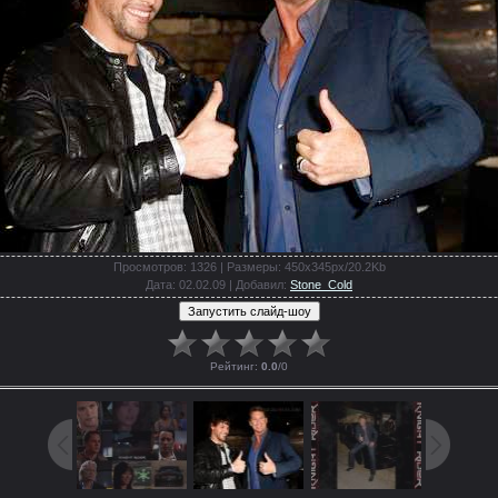
Просмотров
: 1326 |
Размеры
: 450x345px/20.2Kb
Дата
: 02.02.09 |
Добавил
:
Stone_Cold
Рейтинг
:
0.0
/
0