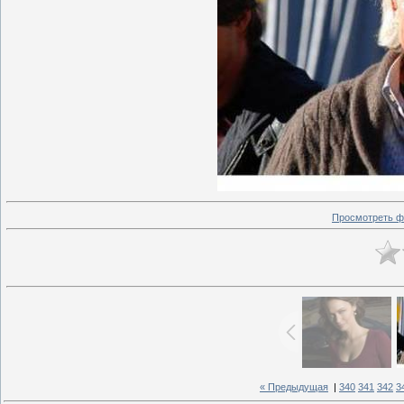
Просмотреть ф
« Предыдущая
|
340
341
342
3