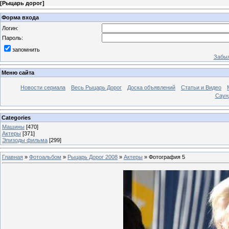
[
Рыцарь дорог
]
Форма входа
Логин:
Пароль:
запомнить
Забыл
Меню сайта
Новости сериала
Весь Рыцарь Дорог
Доска объявлений
Статьи и Видео
Саун
Categories
Машины
[470]
Актеры
[371]
Эпизоды фильма
[299]
Главная
»
Фотоальбом
»
Рыцарь Дорог 2008
»
Актеры
» Фотография 5