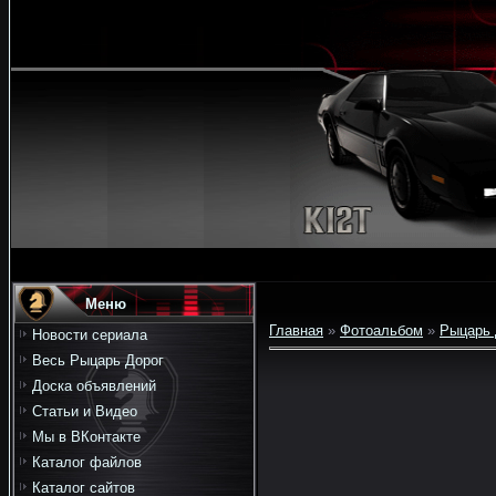
Меню
Главная
»
Фотоальбом
»
Рыцарь 
Новости сериала
Весь Рыцарь Дорог
Доска объявлений
Статьи и Видео
Мы в ВКонтакте
Каталог файлов
Каталог сайтов