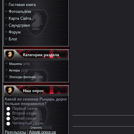
Гостевая книга
Фотоальбом
Карта Сайта
Саундтреки
Форум
Блог
Категории раздела
Машины
[470]
Актеры
[371]
Эпизоды фильма
[299]
Наш опрос
Какой из сезонов Рыцарь дорог
больше понравился?
Первый сезон
Второй сезон
Третий сезон
Четвертый сезон
Результаты
|
Архив опросов