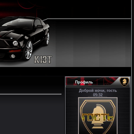
Профиль
Доброй ночи, гость
05:32