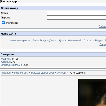
[
Рыцарь дорог
]
Форма входа
Логин:
Пароль:
запомнить
Забыл
Меню сайта
Новости сериала
Весь Рыцарь Дорог
Доска объявлений
Статьи и Видео
Саун
Categories
Машины
[470]
Актеры
[371]
Эпизоды фильма
[299]
Главная
»
Фотоальбом
»
Рыцарь Дорог 2008
»
Актеры
» Фотография 8