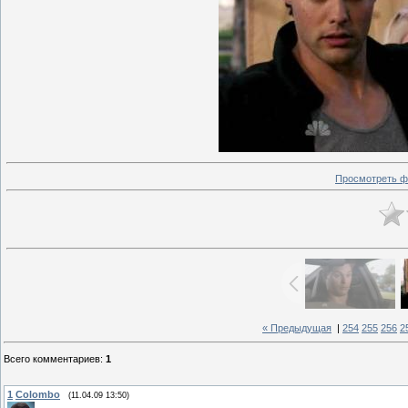
Просмотреть ф
« Предыдущая
|
254
255
256
2
Всего комментариев
:
1
1
Colombo
(11.04.09 13:50)