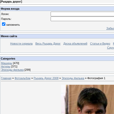
[
Рыцарь дорог
]
Форма входа
Логин:
Пароль:
запомнить
Забыл
Меню сайта
Новости сериала
Весь Рыцарь Дорог
Доска объявлений
Статьи и Видео
Саун
Categories
Машины
[470]
Актеры
[371]
Эпизоды фильма
[299]
Главная
»
Фотоальбом
»
Рыцарь Дорог 2008
»
Эпизоды фильма
» Фотография 1